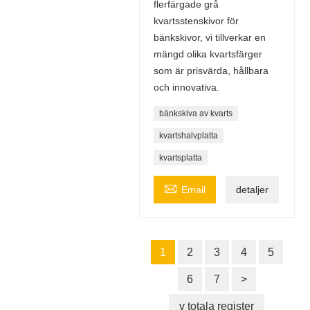
flerfärgade grå
kvartsstenskivor för
bänkskivor, vi tillverkar en
mängd olika kvartsfärger
som är prisvärda, hållbara
och innovativa.
bänkskiva av kvarts
kvartshalvplatta
kvartsplatta

Email
detaljer
1
2
3
4
5
6
7
>
v totala register