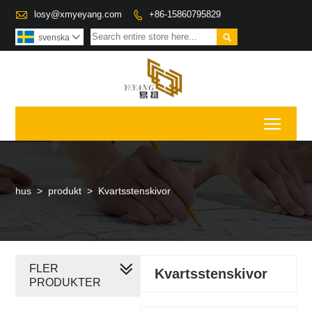

losy@xmyeyang.com
+86-15860795829


svenska

Toggl
hus
>
produkt
>
Kvartsstenskivor
FLER
Kvartsstenskivor
PRODUKTER