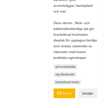
accentväggar, backsplash
och mer.
Dess värme-, fläck- och
bakteriebeständiga yta gör
krackelerad kvartssten
idealisk för upptagna familjer
som önskar utseendet av
natursten med kvarts
praktiska egenskaper.
grå kvartsplatta
isig fläckkvarts
krackelerad kvarts

Email
detaljer