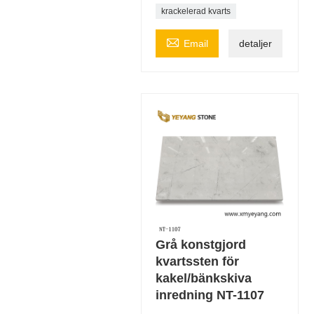
krackelerad kvarts

Email
detaljer
Grå konstgjord
kvartssten för
kakel/bänkskiva
inredning NT-1107