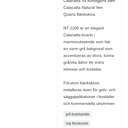
Calacatta Vit konstgjord sten
Calacatta Natural Ven
Quartz Bänkskiva
NT-1106 är en elegant
Calacatta-kvarts i
marmorutseende som har
en varm grå bakgrund som
accentueras av stora, tunna
grå/vita ådror för extra
intresse och lockelse.
Förutom bänkskivor,
installeras även för golv- och
väggapplikationer i bostäder
och kommersiella utrymmen.
grå kvartsplatta
isig fläckkvarts