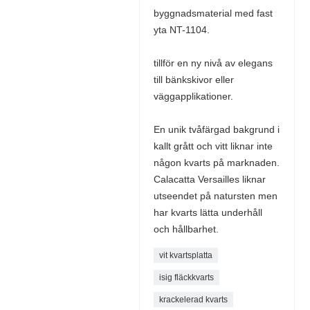
byggnadsmaterial med fast
yta NT-1104.
tillför en ny nivå av elegans
till bänkskivor eller
väggapplikationer.
En unik tvåfärgad bakgrund i
kallt grått och vitt liknar inte
någon kvarts på marknaden.
Calacatta Versailles liknar
utseendet på natursten men
har kvarts lätta underhåll
och hållbarhet.
vit kvartsplatta
isig fläckkvarts
krackelerad kvarts