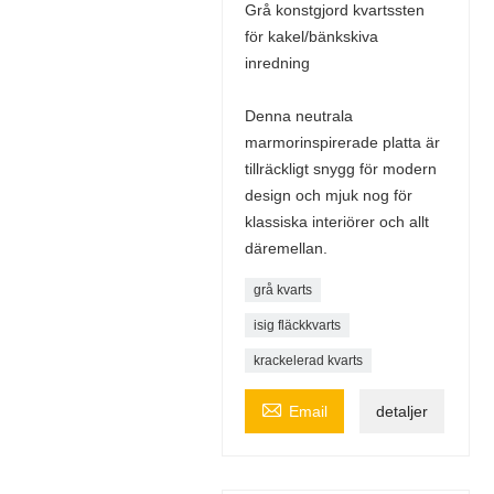
Grå konstgjord kvartssten
för kakel/bänkskiva
inredning
Denna neutrala
marmorinspirerade platta är
tillräckligt snygg för modern
design och mjuk nog för
klassiska interiörer och allt
däremellan.
grå kvarts
isig fläckkvarts
krackelerad kvarts

Email
detaljer