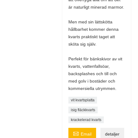
är naturligt minerad marmor.
Men med sin lättskötta
hållbarhet kommer denna
kvarts praktiskt taget att
sköta sig själv.
Perfekt för bänkskivor av vit
kvarts, vattenfallsöar,
backsplashes och till och
med golv i bostäder och
kommersiella utrymmen.
vit kvartsplatta
isig fläckkvarts
krackelerad kvarts

Email
detaljer