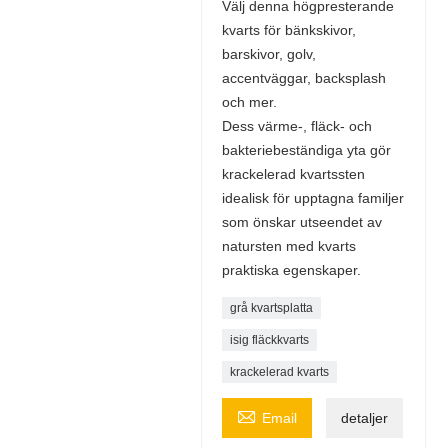
Välj denna högpresterande
kvarts för bänkskivor,
barskivor, golv,
accentväggar, backsplash
och mer.
Dess värme-, fläck- och
bakteriebeständiga yta gör
krackelerad kvartssten
idealisk för upptagna familjer
som önskar utseendet av
natursten med kvarts
praktiska egenskaper.
grå kvartsplatta
isig fläckkvarts
krackelerad kvarts

Email
detaljer