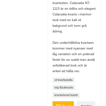
kvartssten, Calacatta NT-
1113 är en tidlös och elegant
Calacatta-kvarts i marmor-
look med en kall vit
bakgrund och tunn grå
ådring.
Den underhållsfria kvartsen
kommer med nyanser med
låg variation och en polerad
finish för en subtil men ändå
sofistikerad look och är
enkel att hålla ren.
vit kvartsplatta
isig fläckkvarts
krackelerad kvarts

Email
detaljer