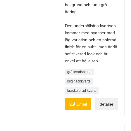
bakgrund och tunn grå
ådring.
Den underhållsfria kvartsen
kommer med nyanser med
låg variation och en polerad
finish för en subtil men ändå
sofistikerad look och är
enkel att hålla ren.
grå kvartsplatta
isig fläckkvarts
krackelerad kvarts

Email
detaljer