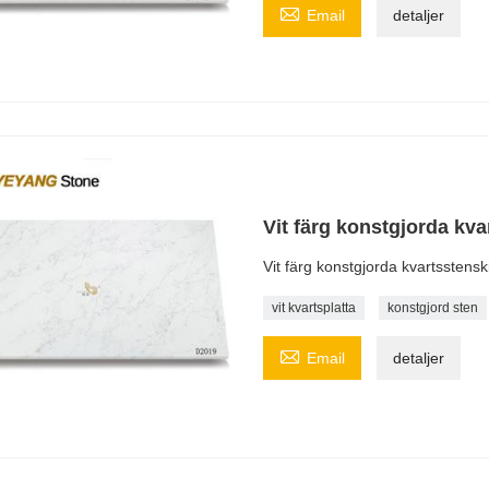

Email
detaljer
Vit färg konstgjorda kv
Vit färg konstgjorda kvartsstens
vit kvartsplatta
konstgjord sten

Email
detaljer