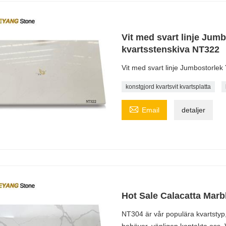
Vit med svart linje Jum
kvartsstenskiva NT322
Vit med svart linje Jumbostorlek
konstgjord kvartsvit kvartsplatta

Email
detaljer
Hot Sale Calacatta Marb
NT304 är vår populära kvartstyp,
behöver, vänligen kontakta oss. V