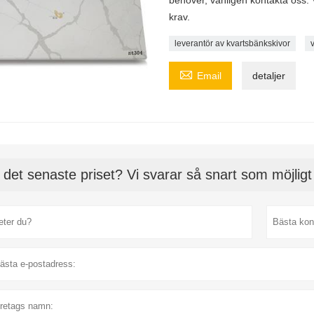
krav.
leverantör av kvartsbänkskivor
v

Email
detaljer
 det senaste priset? Vi svarar så snart som möjlig