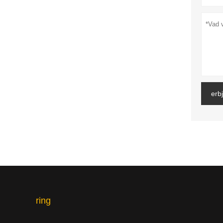
erb
ring