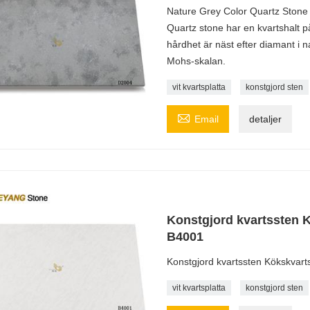
Nature Grey Color Quartz Stone 
Quartz stone har en kvartshalt på 
hårdhet är näst efter diamant i 
Mohs-skalan.
vit kvartsplatta
konstgjord sten

Email
detaljer
Konstgjord kvartssten K
B4001
Konstgjord kvartssten Kökskvarts
vit kvartsplatta
konstgjord sten