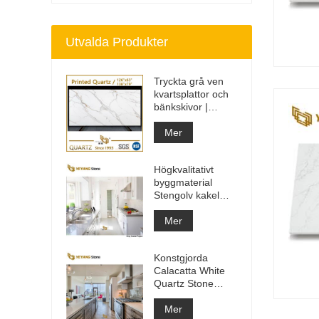
Utvalda Produkter
Tryckta grå ven
kvartsplattor och
bänkskivor |
Helkroppstryckt
kvarts PQ005
Mer
Högkvalitativt
byggmaterial
Stengolv kakel
ljusgrå projekt
Mer
Konstgjorda
Calacatta White
Quartz Stone
Bänkskiva &
Vanity Top & Work
Mer