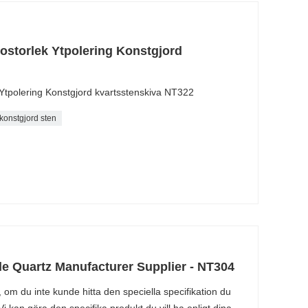
bostorlek Ytpolering Konstgjord
 Ytpolering Konstgjord kvartsstenskiva NT322
konstgjord sten
le Quartz Manufacturer Supplier - NT304
 om du inte kunde hitta den speciella specifikation du
i kan göra den specifika produkt du vill ha enligt dina