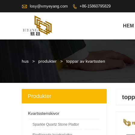

losy@xmyeyang.com
+86-15860795829

HEM
hus
>
produkter
>
toppar av kvartssten
Produkter
topp
Kvartsstenskivor
Sparkle Quartz Stone Plattor
Flerfärgade kvartsplattor