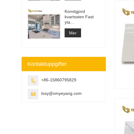
Top Slab
Konstgjord
kvartssten Fast
yta
Byggmaterialleverantör
Mer
Kontaktuppgifter
+86-15860795829

losy@xmyeyang.com
