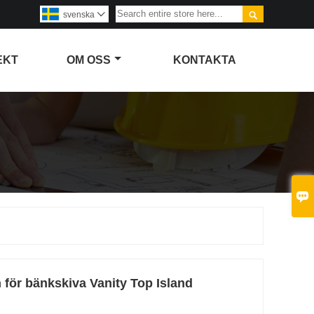

svenska

EKT
OM OSS
KONTAKTA

 för bänkskiva Vanity Top Island