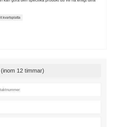
it kvartsplatta
t (inom 12 timmar)