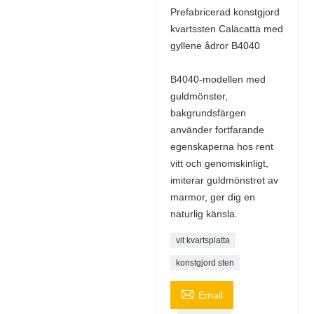
Prefabricerad konstgjord
kvartssten Calacatta med
gyllene ådror B4040
B4040-modellen med
guldmönster,
bakgrundsfärgen
använder fortfarande
egenskaperna hos rent
vitt och genomskinligt,
imiterar guldmönstret av
marmor, ger dig en
naturlig känsla.
vit kvartsplatta
konstgjord sten

Email