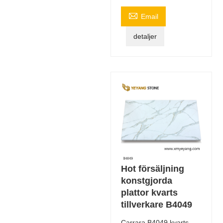

Email
detaljer
Hot försäljning
konstgjorda
plattor kvarts
tillverkare B4049
Carrara B4049 kvarts