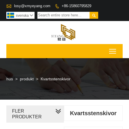

losy@xmyeyang.com
+86-15860795829


svenska

Toggl
hus
>
produkt
>
Kvartsstenskivor
FLER
Kvartsstenskivor
PRODUKTER