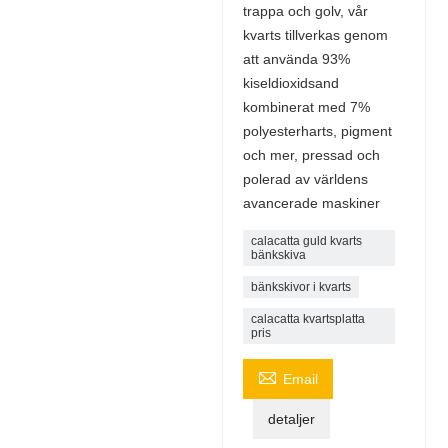
trappa och golv, vår
kvarts tillverkas genom
att använda 93%
kiseldioxidsand
kombinerat med 7%
polyesterharts, pigment
och mer, pressad och
polerad av världens
avancerade maskiner
calacatta guld kvarts
bänkskiva
bänkskivor i kvarts
calacatta kvartsplatta
pris

Email
detaljer