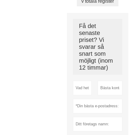
v totala register
Få det
senaste
priset? Vi
svarar så
snart som
möjligt (inom
12 timmar)