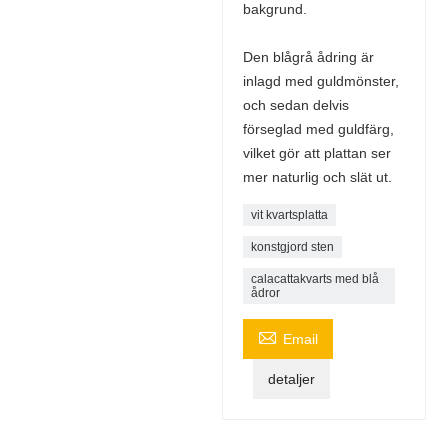
bakgrund.
Den blågrå ådring är
inlagd med guldmönster,
och sedan delvis
förseglad med guldfärg,
vilket gör att plattan ser
mer naturlig och slät ut.
vit kvartsplatta
konstgjord sten
calacattakvarts med blå
ådror

Email
detaljer