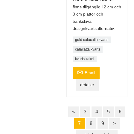
finns tillgänglig i 2 cm och
3 cm plattor och
bänkskiva
designkvartsalternativ.
guld calacatta kvarts
calacatta kvarts
kvarts kakel

Email
detaljer
<
3
4
5
6
7
8
9
>