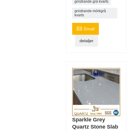
gnistrande grå kvarts
gnistrande mörkgrå
kvarts

Email
detaljer
Sparkle Grey
Quartz Stone Slab