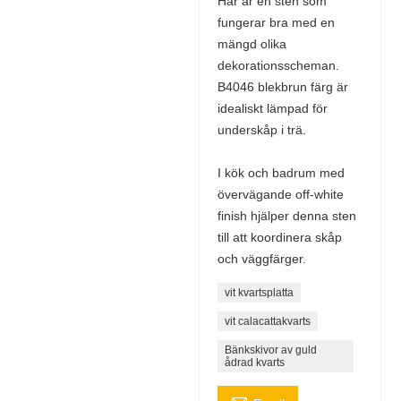
Här är en sten som
fungerar bra med en
mängd olika
dekorationsscheman.
B4046 blekbrun färg är
idealiskt lämpad för
underskåp i trä.
I kök och badrum med
övervägande off-white
finish hjälper denna sten
till att koordinera skåp
och väggfärger.
vit kvartsplatta
vit calacattakvarts
Bänkskivor av guld
ådrad kvarts