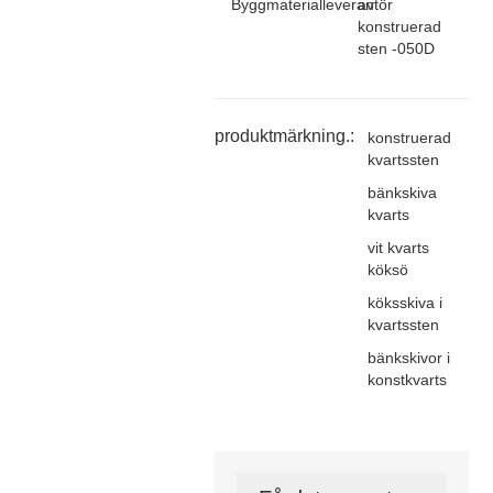
Byggmaterialleverantör
av
konstruerad
sten -050D
produktmärkning.:
konstruerad
kvartssten
bänkskiva
kvarts
vit kvarts
köksö
köksskiva i
kvartssten
bänkskivor i
konstkvarts