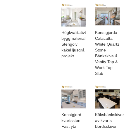
Högkvalitativt
Konstgjorda
byggmaterial
Calacatta
Stengolv
White Quartz
kakel ljusgrå
Stone
projekt
Bänkskiva &
Vanity Top &
Work Top
Slab
Konstgjord
Köksbänkskivor
kvartssten
av kvarts
Fast yta
Bordsskivor