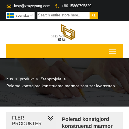

losy@xmyeyang.com
+86-15860795829


svenska

Toggl
hus
>
produkt
>
Stenprojekt
>
Polerad konstgjord konstruerad marmor som ser kvartssten
FLER
Polerad konstgjord
PRODUKTER
konstruerad marmor