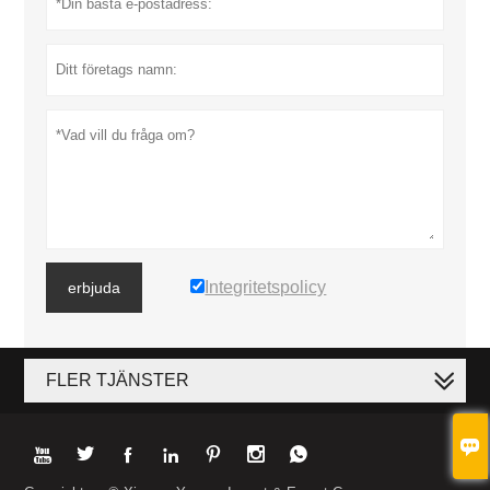
Integritetspolicy
erbjuda
FLER TJÄNSTER







