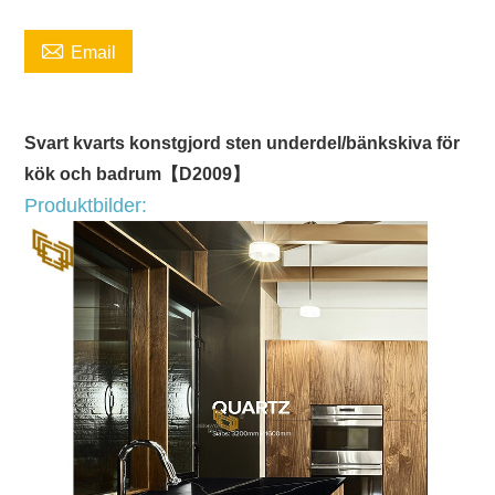

Email
Svart kvarts konstgjord sten underdel/bänkskiva för
kök och badrum【D2009】
Produktbilder: