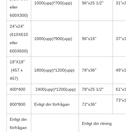
1000(upp)*700(upp)
96"x25 1/2"
31"x19"/
eller
600X300)
24"x24"
(610X610
1000(upp)*900(upp)
96"x16"
37"x19"/
eller
600X600)
18"X18"
(457 x
1800(upp)*1200(upp)
78"x36"
49"x19"/
457)
400*400
2400(upp)*1200(upp)
78"x25 1/2"
61"x19"/
73"x19"/
800*800
Enligt din förfrågan
72"x36"
Enligt din
Enligt din ritning
förfrågan