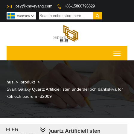

losy@xmyeyang.com
+86-15860795829


svenska

Toggl
hus
>
produkt
>
Svart Galaxy Quartz Artificiell sten underdel och bänkskiva för
kök och badrum -d2009
FLER
Svart Galaxy Quartz Artificiell sten