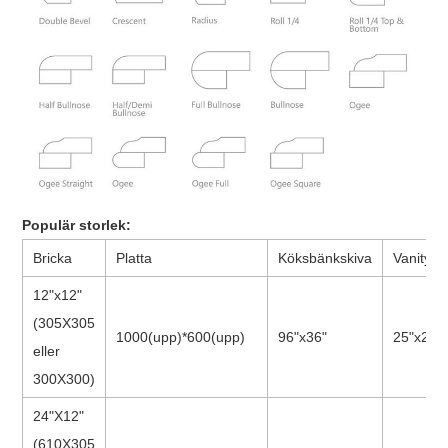
Populär storlek:
Bricka
Platta
Köksbänkskiva
Vanity T
12"x12"
(305X305
1000(upp)*600(upp)
96"x36"
25"x22"
eller
300X300)
24"X12"
(610X305