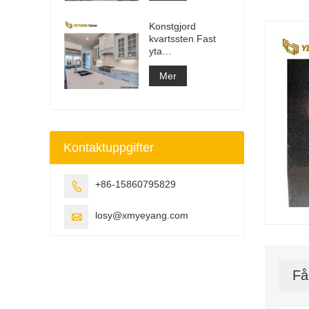
Top Slab
Konstgjord
kvartssten Fast
yta
Byggmaterialleverantör
Mer
Kontaktuppgifter
+86-15860795829

losy@xmyeyang.com

Få