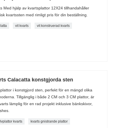
 Med hjälp av kvartsplattor 12X24 tillhandahåller
k kvartssten med rimligt pris för din beställning.
latta
vit kvarts
vit konstruerad kvarts
rts Calacatta konstgjorda sten
attor i konstgjord sten, perfekt för en mängd olika
ll moderna. Tillgänglig i både 2 CM och 3 CM plattor, är
arts lämplig för en rad projekt inklusive bänkskivor,
shes.
olvplattor kvarts
kvarts gnistrande plattor