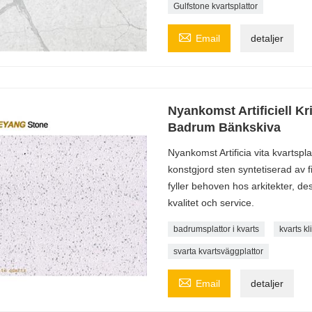
Gulfstone kvartsplattor

Email
detaljer
Nyankomst Artificiell Kri
Badrum Bänkskiva
Nyankomst Artificia vita kvartspl
konstgjord sten syntetiserad av 
fyller behoven hos arkitekter, de
kvalitet och service.
badrumsplattor i kvarts
kvarts kl
svarta kvartsväggplattor

Email
detaljer