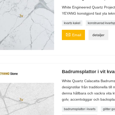
White Engineered Quartz Projects
YEYANG konstgjord fast yta teknis
kvarts kakel
konstruerad kvartsp

Email
detaljer
Badrumsplattor i vit kva
White Quartz Calacatta Badrumspl
designstilar från traditionella ti
denna hållbara och vackra vita kv
golv, accentväggar och backspla
badrumsplattor i kvarts
glitter g