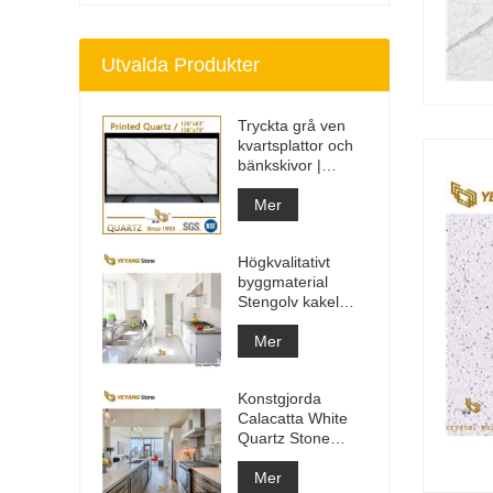
Utvalda Produkter
Tryckta grå ven
kvartsplattor och
bänkskivor |
Helkroppstryckt
kvarts PQ005
Mer
Högkvalitativt
byggmaterial
Stengolv kakel
ljusgrå projekt
Mer
Konstgjorda
Calacatta White
Quartz Stone
Bänkskiva &
Vanity Top & Work
Mer