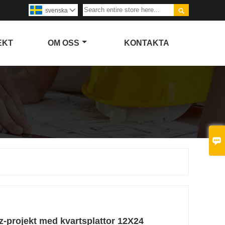

svenska

EKT
OM OSS
KONTAKTA

-projekt med kvartsplattor 12X24