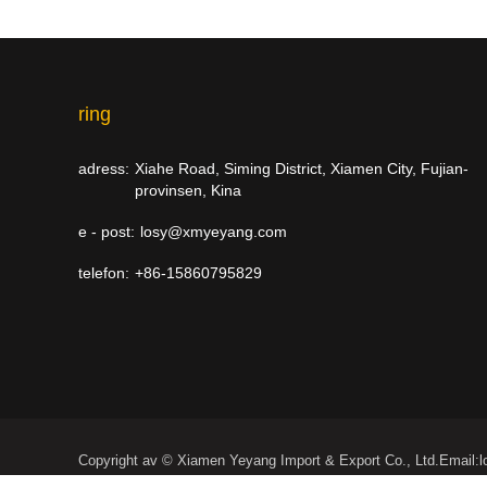
ring
adress:
Xiahe Road, Siming District, Xiamen City, Fujian-
provinsen, Kina
e - post:
losy@xmyeyang.com
telefon:
+86-15860795829
Copyright av © Xiamen Yeyang Import & Export Co., Ltd.Emai