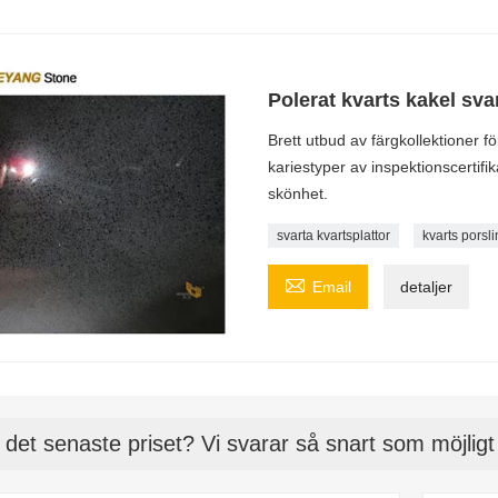
Polerat kvarts kakel sva
Brett utbud av färgkollektioner f
kariestyper av inspektionscertifi
skönhet.
svarta kvartsplattor
kvarts porsli

Email
detaljer
 det senaste priset? Vi svarar så snart som möjlig