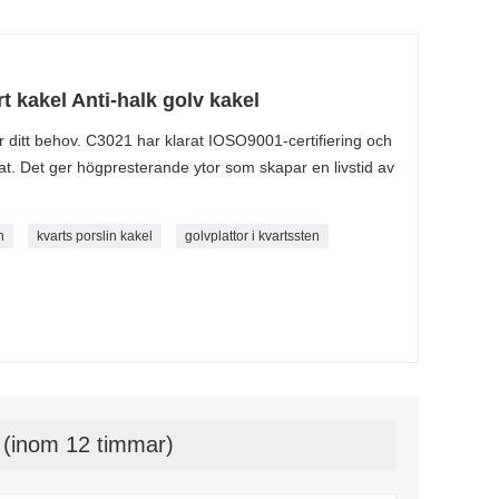
rt kakel Anti-halk golv kakel
ör ditt behov. C3021 har klarat IOSO9001-certifiering och
kat. Det ger högpresterande ytor som skapar en livstid av
n
kvarts porslin kakel
golvplattor i kvartssten
t (inom 12 timmar)