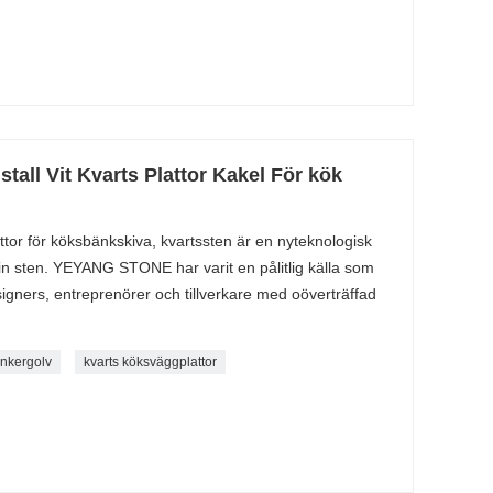
stall Vit Kvarts Plattor Kakel För kök
attor för köksbänkskiva, kvartssten är en nyteknologisk
fin sten. YEYANG STONE har varit en pålitlig källa som
signers, entreprenörer och tillverkare med oöverträffad
inkergolv
kvarts köksväggplattor