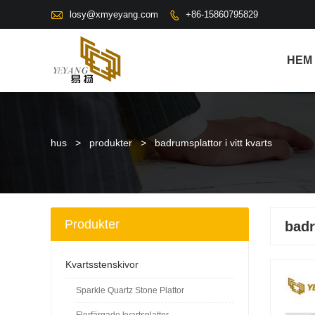

losy@xmyeyang.com
+86-15860795829

HEM
hus
>
produkter
>
badrumsplattor i vitt kvarts
Produkter
badr
Kvartsstenskivor
Sparkle Quartz Stone Plattor
Flerfärgade kvartsplattor