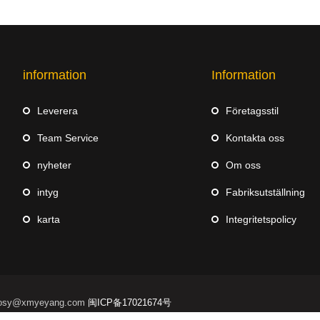
information
Information
Leverera
Företagsstil
Team Service
Kontakta oss
nyheter
Om oss
intyg
Fabriksutställning
karta
Integritetspolicy
l:losy@xmyeyang.com
闽ICP备17021674号