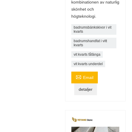
kombinationen av naturlig
skönhet och
högteknologi.
badrumsbänkskivor i vit
kvarts
badrumshandfat i vitt
kvarts
vit kvarts fåfänga
vit kvarts underdel

Email
detaljer