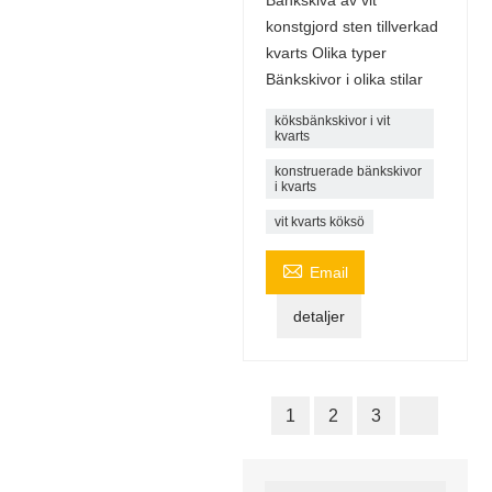
konstgjord sten tillverkad
kvarts Olika typer
Bänkskivor i olika stilar
köksbänkskivor i vit
kvarts
konstruerade bänkskivor
i kvarts
vit kvarts köksö

Email
detaljer
1
2
3