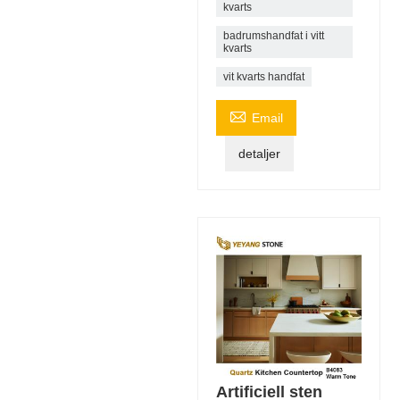
kvarts
badrumshandfat i vitt
kvarts
vit kvarts handfat

Email
detaljer
Artificiell sten