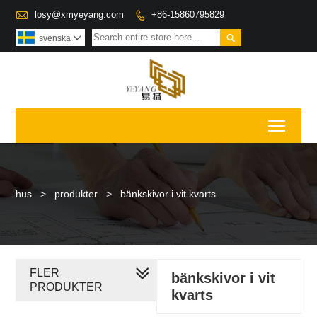

losy@xmyeyang.com
+86-15860795829


svenska

Toggl
hus
>
produkter
>
bänkskivor i vit kvarts
FLER
bänkskivor i vit
PRODUKTER
kvarts