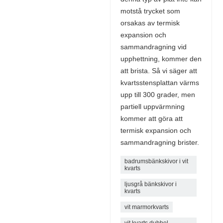
motstå trycket som
orsakas av termisk
expansion och
sammandragning vid
upphettning, kommer den
att brista. Så vi säger att
kvartsstensplattan värms
upp till 300 grader, men
partiell uppvärmning
kommer att göra att
termisk expansion och
sammandragning brister.
badrumsbänkskivor i vit
kvarts
ljusgrå bänkskivor i
kvarts
vit marmorkvarts
vit kvarts dubbel