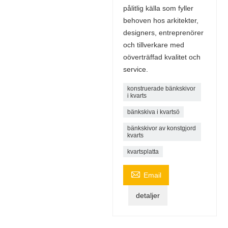
pålitlig källa som fyller
behoven hos arkitekter,
designers, entreprenörer
och tillverkare med
oöverträffad kvalitet och
service.
konstruerade bänkskivor
i kvarts
bänkskiva i kvartsö
bänkskivor av konstgjord
kvarts
kvartsplatta

Email
detaljer