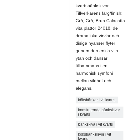
kvartsbänkskivor
Tillverkarens färg/finish:
Grå, Grå, Brun Calacatta
vita plattor B4018, de
dramatiska virvlar och
disiga nyanser flyter
genom den enkla vita
ytan och dansar
tillsammans i en
harmonisk symfoni
mellan vildhet och
elegans.
köksbänkar i vit kvarts
konstruerade bänkskivor
i kvarts
bänkskiva i vit kvarts
köksbänkskivor i vit
kvarts