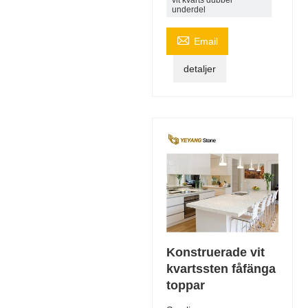
underdel

Email
detaljer
Konstruerade vit
kvartssten fåfänga
toppar