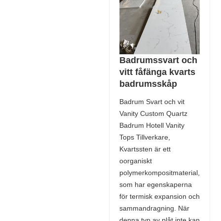
Badrumssvart och
vitt fåfänga kvarts
badrumsskåp
Badrum Svart och vit
Vanity Custom Quartz
Badrum Hotell Vanity
Tops Tillverkare,
Kvartssten är ett
oorganiskt
polymerkompositmaterial,
som har egenskaperna
för termisk expansion och
sammandragning. När
denna typ av plåt inte kan