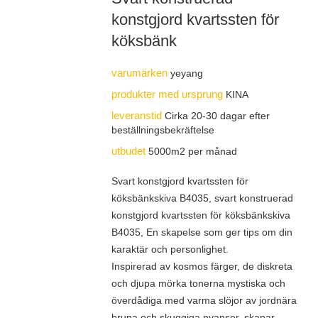
konstgjord kvartssten för
köksbänk
varumärken
yeyang
produkter med ursprung
KINA
leveranstid
Cirka 20-30 dagar efter
beställningsbekräftelse
utbudet
5000m2 per månad
Svart konstgjord kvartssten för
köksbänkskiva B4035, svart konstruerad
konstgjord kvartssten för köksbänkskiva
B4035, En skapelse som ger tips om din
karaktär och personlighet.
Inspirerad av kosmos färger, de diskreta
och djupa mörka tonerna mystiska och
överdådiga med varma slöjor av jordnära
bruna och skuggiga nyanser. skapar