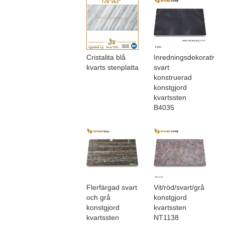
Cristalita blå
Inredningsdekorativ
kvarts stenplatta
svart
konstruerad
konstgjord
kvartssten
B4035
Flerfärgad svart
Vit/röd/svart/grå
och grå
konstgjord
konstgjord
kvartssten
kvartssten
NT1138