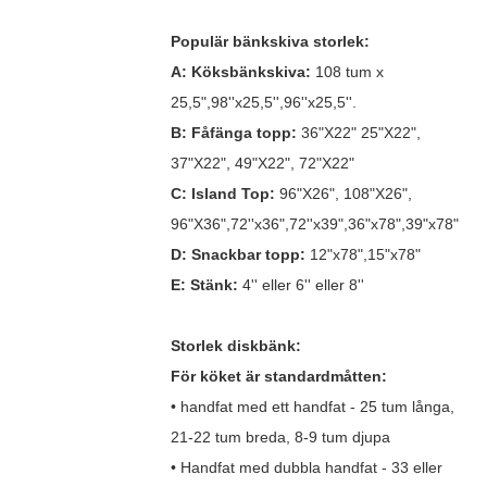
Populär bänkskiva storlek:
A: Köksbänkskiva:
108 tum x
25,5",98''x25,5'',96''x25,5''.
B: Fåfänga topp:
36"X22" 25"X22",
37"X22", 49"X22", 72"X22"
C: Island Top:
96"X26", 108"X26",
96"X36",72''x36",72''x39",36"x78",39"x78"
D: Snackbar topp:
12"x78",15"x78"
E: Stänk:
4'' eller 6'' eller 8''
Storlek diskbänk:
För köket är standardmåtten:
• handfat med ett handfat - 25 tum långa,
21-22 tum breda, 8-9 tum djupa
• Handfat med dubbla handfat - 33 eller