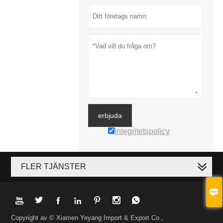
erbjuda
Integritetspolicy
FLER TJÄNSTER








Copyright av © Xiamen Yeyang Import & Export Co.,