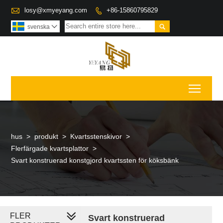

losy@xmyeyang.com
+86-15860795829


svenska

Toggl
hus
>
produkt
>
Kvartsstenskivor
>
Flerfärgade kvartsplattor
>
Svart konstruerad konstgjord kvartssten för köksbänk
FLER
Svart konstruerad