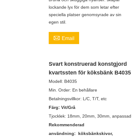
lockande lyx för dem som letar efter
speciella platser genomsyrade av sin
egen stil.

Email
Svart konstruerad konstgjord
kvartssten för köksbänk B4035
Modell:
B4035
Min. Order:
En behållare
Betalningsvillkor:
L/C, T/T, etc
Färg:
Vit/Grå
Tjocklek:
18mm, 20mm, 30mm, anpassad
Rekommenderad
användning:
köksbänkskivor,