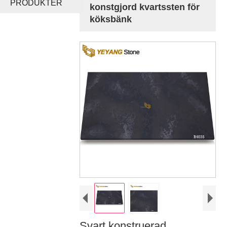
PRODUKTER
konstgjord kvartssten för
köksbänk
Svart konstruerad