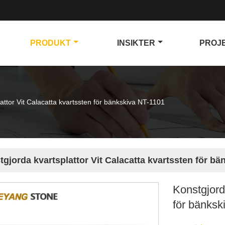
PRODUKT
INSIKTER
PROJ
attor Vit Calacatta kvartssten för bänkskiva NT-1101
gjorda kvartsplattor Vit Calacatta kvartssten för b
Konstgjord
för bänksk