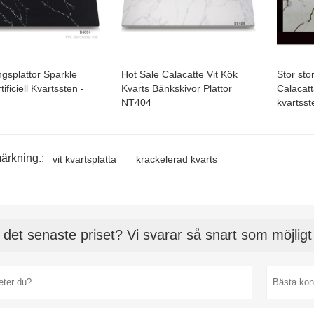
ngsplattor Sparkle
Hot Sale Calacatte Vit Kök
Stor sto
tificiell Kvartssten -
Kvarts Bänkskivor Plattor
Calacatt
NT404
kvartss
ärkning.:
vit kvartsplatta
krackelerad kvarts
 det senaste priset? Vi svarar så snart som möjlig