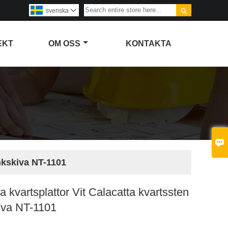

svenska

EKT
OM OSS
KONTAKTA

änkskiva NT-1101
a kvartsplattor Vit Calacatta kvartssten
iva NT-1101