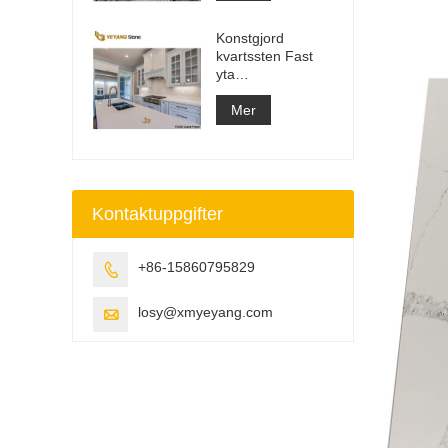
Top Slab
Konstgjord
kvartssten Fast
yta
Byggmaterialleverantör
Mer
Kontaktuppgifter
+86-15860795829

losy@xmyeyang.com
