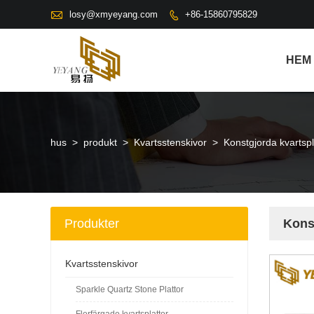

losy@xmyeyang.com
+86-15860795829

HEM
hus
>
produkt
>
Kvartsstenskivor
>
Konstgjorda kvartspl
Produkter
Konst
Kvartsstenskivor
Sparkle Quartz Stone Plattor
Flerfärgade kvartsplattor