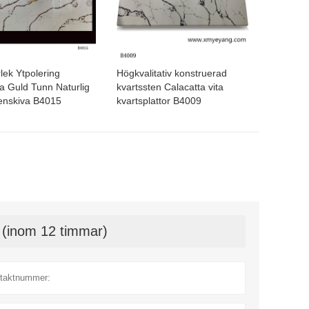
rlek Ytpolering
Högkvalitativ konstruerad
a Guld Tunn Naturlig
kvartssten Calacatta vita
tenskiva B4015
kvartsplattor B4009
t (inom 12 timmar)