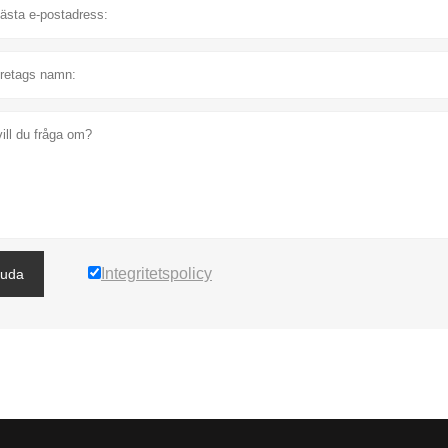
Integritetspolicy
juda