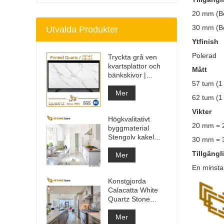
20 mm (B
30 mm (B
Utvalda Produkter
Ytfinish
Polerad
Tryckta grå ven
kvartsplattor och
Mått
bänkskivor |
57 tum (1
Helkroppstryckt
kvarts PQ005
Mer
62 tum (1
Vikter
Högkvalitativt
20 mm = 2
byggmaterial
Stengolv kakel
30 mm = 3
ljusgrå projekt
Tillgängl
Mer
En minsta
Konstgjorda
Calacatta White
Quartz Stone
Bänkskiva &
Vanity Top & Work
Mer