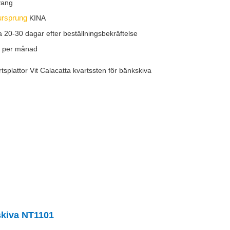
yang
ursprung
KINA
a 20-30 dagar efter beställningsbekräftelse
 per månad
tsplattor Vit Calacatta kvartssten för bänkskiva
kskiva NT1101