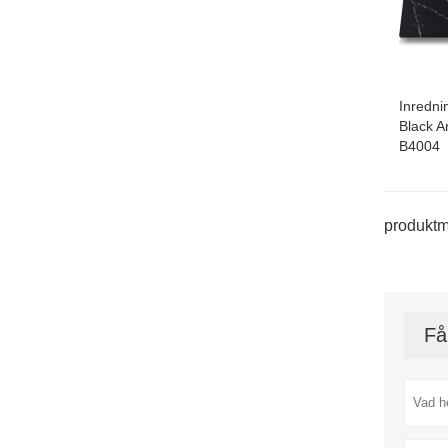
Inredni
Black Ar
B4004
produktm
Få