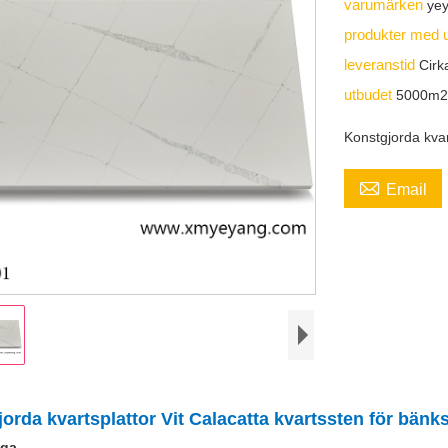
varumärken
ye
produkter med 
leveranstid
Cirk
utbudet
5000m2
Konstgjorda kvar

Email
orda kvartsplattor Vit Calacatta kvartssten för bän
iga