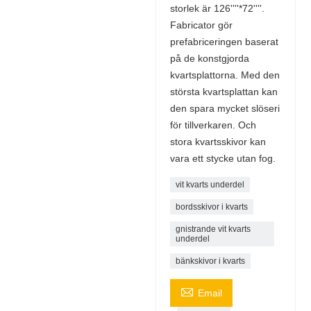
storlek är 126''''*72''''.
Fabricator gör
prefabriceringen baserat
på de konstgjorda
kvartsplattorna. Med den
största kvartsplattan kan
den spara mycket slöseri
för tillverkaren. Och
stora kvartsskivor kan
vara ett stycke utan fog.
vit kvarts underdel
bordsskivor i kvarts
gnistrande vit kvarts
underdel
bänkskivor i kvarts

Email