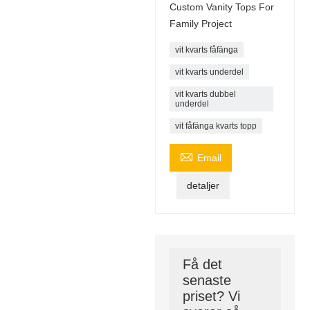
Custom Vanity Tops For
Family Project
vit kvarts fåfänga
vit kvarts underdel
vit kvarts dubbel
underdel
vit fåfänga kvarts topp

Email
detaljer
Få det
senaste
priset? Vi