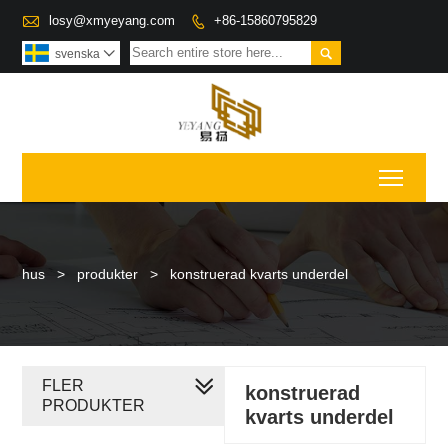

losy@xmyeyang.com
+86-15860795829


svenska

Toggl
hus
>
produkter
>
konstruerad kvarts underdel
FLER
konstruerad
PRODUKTER
kvarts underdel