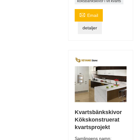
köksbänkskivor i vit kvarts

Email
detaljer
Kvartsbänkskivor
Kökskonstruerat
kvartsprojekt
Samlingens namn: