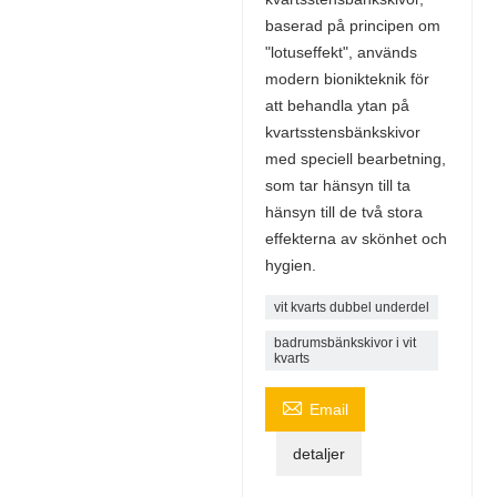
baserad på principen om
"lotuseffekt", används
modern bionikteknik för
att behandla ytan på
kvartsstensbänkskivor
med speciell bearbetning,
som tar hänsyn till ta
hänsyn till de två stora
effekterna av skönhet och
hygien.
vit kvarts dubbel underdel
badrumsbänkskivor i vit
kvarts

Email
detaljer