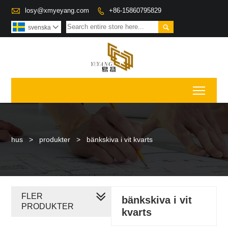

losy@xmyeyang.com
+86-15860795829


svenska

Toggl
hus
>
produkter
>
bänkskiva i vit kvarts
FLER
bänkskiva i vit
PRODUKTER
kvarts