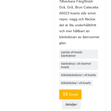
Tillverkare Färg/finish:
Grå, Grå, Brun Calacatta
A5023 kvarts står emot
repor, nagg och fläckar,
det är lite underhållsfritt
och mer hållbart än
bänkskivan av återvunnet
glas.
panda vit kvarts
bänkskivor
bänkskiva i vit marmor
kvarts
köksbänkskivor i vit kvarts
köksbänkar i vit kvarts

Email
detaljer