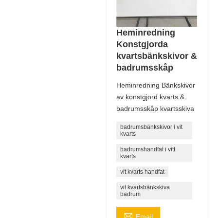
Heminredning
Konstgjorda
kvartsbänkskivor &
badrumsskåp
Heminredning Bänkskivor
av konstgjord kvarts &
badrumsskåp kvartsskiva
badrumsbänkskivor i vit
kvarts
badrumshandfat i vitt
kvarts
vit kvarts handfat
vit kvartsbänkskiva
badrum

Email